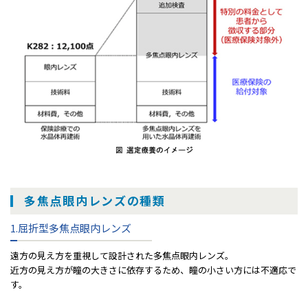
多焦点眼内レンズの種類
1.屈折型多焦点眼内レンズ
遠⽅の⾒え⽅を重視して設計された多焦点眼内レンズ。
近⽅の⾒え⽅が瞳の⼤きさに依存するため、瞳の⼩さい⽅には不適応で
す。