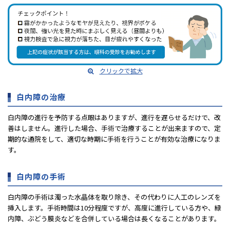
クリックで拡大
⽩内障の治療
⽩内障の進⾏を予防する点眼はありますが、進⾏を遅らせるだけで、改
善はしません。進⾏した場合、⼿術で治療することが出来ますので、定
期的な通院をして、適切な時期に⼿術を⾏うことが有効な治療になりま
す。
⽩内障の⼿術
⽩内障の⼿術は濁った⽔晶体を取り除き、その代わりに⼈⼯のレンズを
挿⼊します。⼿術時間は10分程度ですが、⾼度に進⾏している⽅や、緑
内障、ぶどう膜炎などを合併している場合は⻑くなることがあります。