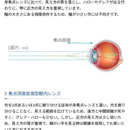
単焦点レンズに⽐べて、⾒え⽅の質を落とし、ハローやグレアが出る代
わりに、特に近⽅の⾒え⽅を重視しています。
瞳の⼤きさにある程度依存するため、瞳が⼩さい⽅には不向きです。
3. 焦点深度拡張型眼内レンズ
光を2点あるいは3点に振り分ける従来の多焦点レンズと違い、光を振り
分けることなく、⾒える範囲を広げているため、遠⽅と中間距離が⾒や
すく、グレア・ハローも少ない。しかし、近⽅の⾒え⽅は少し弱いた
め、⾒え⽅の質が重視で、細かい字を⾒る時は眼鏡を使⽤しても良いと
いう⽅におすすめです。