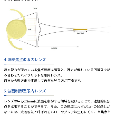
4. 連続焦点型眼内レンズ
遠⽅視⼒が優れている焦点深度拡張型と、近⽅が優れている回折型を組
み合わせたハイブリットな眼内レンズ。
遠⽅から近⽅まで連続して⾃然な⾒え⽅が可能です。
5. 波面制御型眼内レンズ
レンズの中心2.2mmに波面を制御する領域を設けることで、連続的に焦
点を拡張することができます。また、この領域はわずか1μmの凹凸しか
ないため、光視現象と呼ばれるハローやグレアは生じにくく、単焦点と