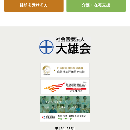
健診を
受ける方
介護・在宅
支援
〒491-8551