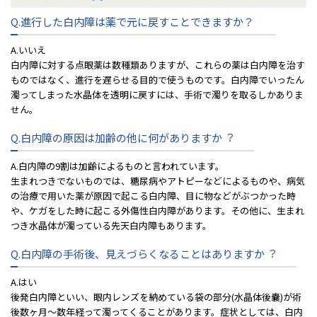
Q.進⾏した⽩内障は薬で元に戻すことできますか？
A.いいえ
⽩内障に対する点眼薬は数種類ありますが、これらの薬は⽩内障を治す
ものではなく、進⾏を遅らせる⽬的で使うものです。⽩内障でいったん
濁ってしまった⽔晶体を透明に戻すには、⼿術で濁りを取るしかありま
せん。
Q.⽩内障の原因は加齢の他に何がありますか︖
A.⽩内障の9割は加齢によるものと⾔われています。
⽣まれつきでないものでは、糖尿病やアトピーなどによるものや、病気
の治療で⽤いた薬が原因で起こる⽩内障、⽬に物などがぶつかった時
や、ケガをした時に起こる外傷性⽩内障があります。その他に、⽣まれ
つき⽔晶体が濁っている先天⽩内障もあります。
Q.⽩内障の⼿術後、⾒えづらくなることはありますか︖
A.はい
後発⽩内障といい、眼内レンズを納めている袋の部分(⽔晶体後嚢)が術
後数ヶ⽉〜数年経って濁ってくることがあります。症状としては、⽩内