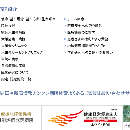
病院紹介
使命・基本理念・基本方針・重点項目
チーム医療
院長挨拶
医療安全への取り組み
総合大雄会病院
医療機器のご案内
大雄会第一病院
患者さまの権利および責務
大雄会クリニック
地域健康情報誌Te・A・Te
大雄会ルーセントクリニック
学術研究へのご協力のお願い
当院の実績
各診療科の実績
臨床研究について
指定・認定施設一覧
・駐車場
新着情報
カンタン病院検索
よくあるご質問
お問い合わせ
サ