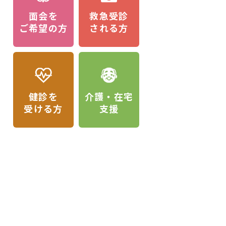
面会を
救急受診
ご希望の方
される方
健診を
介護・在宅
受ける方
支援