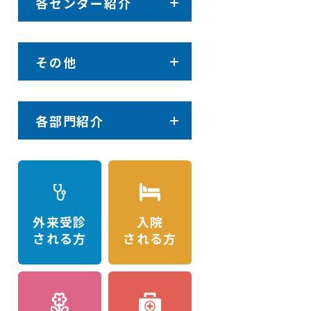
各センター紹介
その他
各部門紹介
外来受診
入院
される方
される方