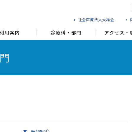
社会医療法人大雄会
利用案内
診療科・部門
アクセス・
門
れる方
面会をご希望の方
救急受診される方
健診を
医師紹介