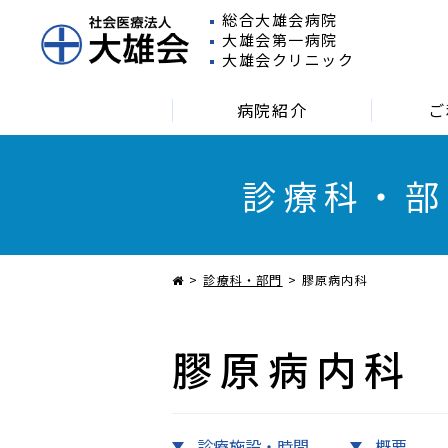
総合大雄会病院
大雄会第一病院
大雄会クリニック
病院紹介
ご
診療科・部
外来受診される方
入院さ
診療科・部門
膠原病内科
膠原病内科
診療施設・時間
概要