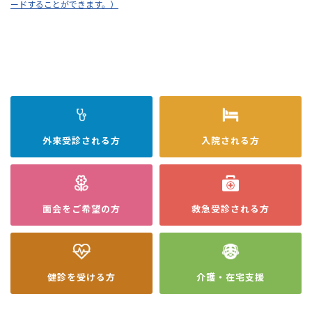
ードすることができます。）
外来受診
される方
入院
される方
面会を
ご希望の方
救急受診
される方
健診を
受ける方
介護・在宅
支援