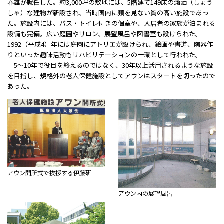
春雄が就任した。約3,000坪の敷地には、5階建て149床の瀟洒（しょう
しゃ）な建物が新設され、当時国内に類を見ない質の高い施設であっ
た。施設内には、バス・トイレ付きの個室や、入居者の家族が泊まれる
設備も完備。広い庭園やサロン、展望風呂や図書室も設けられた。
1992（平成4）年には庭園にアトリエが設けられ、絵画や書道、陶器作
りといった趣味活動もリハビリテーションの一環として行われた。
5～10年で役目を終えるのではなく、30年以上活用されるような施設
を目指し、規格外の老人保健施設としてアウンはスタートを切ったので
あった。
アウン開所式で挨拶する伊藤硏
アウン内の展望風呂