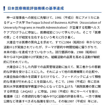
日本医療機能評価機構の基準達成
伸一は理事長への就任に先駆けて、1991（平成3）年にアメリカにあ
るデューク大学 The Fuqua School of Business AUPHA（Association of
University Programs in Health Administration）が主催する短期ヘルス
ケアプログラムに参加し、医療経営について学んでいた。そこで「医療
の質」こそが経営を左右するという考えに行き着く。
大雄会では医療の質向上を求めて、すでに1984（昭和59）年からTQC
活動※1が実施されていたが、テーマが節約や時間短縮に偏りがちで、
本来の狙いを達成できていなかった。試行錯誤の後、1988（昭和63）
年からはTQM活動※2が実施され、組織活動の品質を高める活動が継続
的に行われていた。
大雄会はこうした内部での品質管理活動に加えて、第三者からの客観
的な評価を受けることにした。それによって他の医療機関との比較や、
大雄会独自の強みを認識するだけでなく、フィードバックによって積極
的な改善が行われることを目論んだ。そこで、1990（平成2）年に日本
医科大学医療管理学教室が中心となって立ち上げた「病院医療の質に関
する研究会（JHQAS）」に参加。1993（平成5）年にサーベイを受け、
看護婦（士）の意欲的な取り組みやTQC活動の評価を得た。一方で情報
公開など改善すべき点も指摘を受けた。その後1997（平成9）年には、