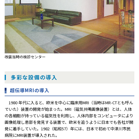
改装当時の検診センター
多彩な設備の導入
超伝導MRIの導入
1980 年代に入ると、欧米を中心に臨床用MRI（当時はMR-CTとも呼ん
でいた）装置の開発が始まった。MRI（磁気共鳴画像装置）とは、人体
の各細胞が持っている磁気性を利用し、人体内部をコンピュータにより
画像処理し患部を発見する装置で、欧米を追うように日本でも各社が開
発に着手していた。1982（昭和57）年には、日本で初めて中津川市民
病院にMRI装置が導入された。