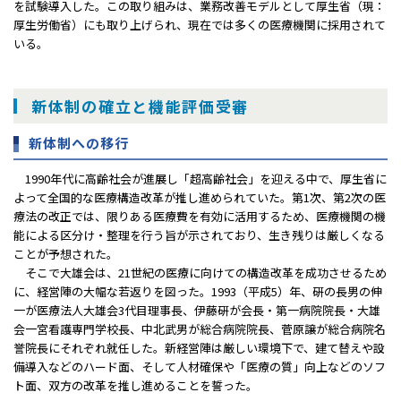
を試験導入した。この取り組みは、業務改善モデルとして厚生省（現：
厚生労働省）にも取り上げられ、現在では多くの医療機関に採用されて
いる。
新体制の確立と機能評価受審
新体制への移行
1990年代に高齢社会が進展し「超高齢社会」を迎える中で、厚生省に
よって全国的な医療構造改革が推し進められていた。第1次、第2次の医
療法の改正では、限りある医療費を有効に活用するため、医療機関の機
能による区分け・整理を行う旨が示されており、生き残りは厳しくなる
ことが予想された。
そこで大雄会は、21世紀の医療に向けての構造改革を成功させるため
に、経営陣の大幅な若返りを図った。1993（平成5）年、硏の長男の伸
一が医療法人大雄会3代目理事長、伊藤硏が会長・第一病院院長・大雄
会一宮看護専門学校長、中北武男が総合病院院長、菅原譲が総合病院名
誉院長にそれぞれ就任した。新経営陣は厳しい環境下で、建て替えや設
備導入などのハード面、そして人材確保や「医療の質」向上などのソフ
ト面、双方の改革を推し進めることを誓った。