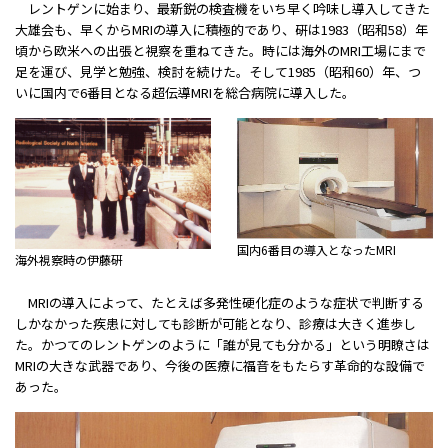
レントゲンに始まり、最新鋭の検査機をいち早く吟味し導入してきた
大雄会も、早くからMRIの導入に積極的であり、硏は1983（昭和58）年
頃から欧米への出張と視察を重ねてきた。時には海外のMRI工場にまで
足を運び、見学と勉強、検討を続けた。そして1985（昭和60）年、つ
いに国内で6番目となる超伝導MRIを総合病院に導入した。
国内6番目の導入となったMRI
海外視察時の伊藤硏
MRIの導入によって、たとえば多発性硬化症のような症状で判断する
しかなかった疾患に対しても診断が可能となり、診療は大きく進歩し
た。かつてのレントゲンのように「誰が見ても分かる」という明瞭さは
MRIの大きな武器であり、今後の医療に福音をもたらす革命的な設備で
あった。