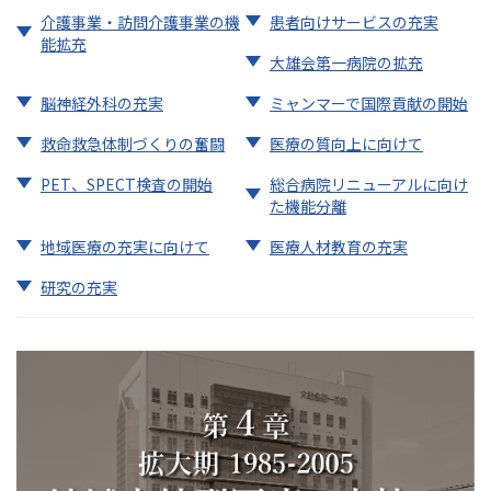
介護事業・訪問介護事業の機
患者向けサービスの充実
能拡充
大雄会第一病院の拡充
脳神経外科の充実
ミャンマーで国際貢献の開始
救命救急体制づくりの奮闘
医療の質向上に向けて
PET、SPECT検査の開始
総合病院リニューアルに向け
た機能分離
地域医療の充実に向けて
医療人材教育の充実
研究の充実