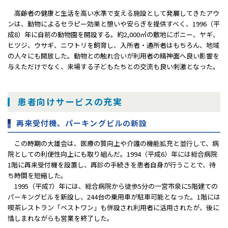
高齢者の健康と生活を高い水準で支える施設として発展してきたアウ
ンは、動物によるセラピー効果と憩いや安らぎを提供すべく、1996（平
成8）年に自前の動物園を開設する。約2,000㎡の敷地にポニー、ヤギ、
ヒツジ、ウサギ、ニワトリを飼育し、入所者・通所者はもちろん、地域
の人々にも開放した。動物との触れ合いが利用者の精神面へ良い影響を
与えただけでなく、来場する子どもたちとの交流も良い刺激となった。
患者向けサービスの充実
再来受付機、パーキングビルの新設
この時期の大雄会は、医療の質向上や介護の機能拡充と並行して、病
院としての利便性向上にも取り組んだ。1994（平成6）年には総合病院
1階に再来受付機を設置し、再診の手続きを患者自身が行うことで、待
ち時間を短縮した。
1995（平成7）年には、総合病院から徒歩5分の一宮市泉に5階建ての
パーキングビルを新設し、244台の乗用車が駐車可能となった。1階には
喫茶レストラン「ベストワン」も併設され利用者に活用されたが、後に
惜しまれながらも営業を終了した。