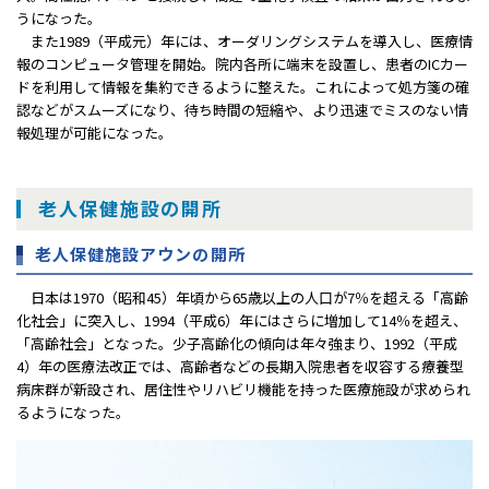
うになった。
また1989（平成元）年には、オーダリングシステムを導入し、医療情
報のコンピュータ管理を開始。院内各所に端末を設置し、患者のICカー
ドを利用して情報を集約できるように整えた。これによって処方箋の確
認などがスムーズになり、待ち時間の短縮や、より迅速でミスのない情
報処理が可能になった。
老人保健施設の開所
老人保健施設アウンの開所
日本は1970（昭和45）年頃から65歳以上の人口が7％を超える「高齢
化社会」に突入し、1994（平成6）年にはさらに増加して14％を超え、
「高齢社会」となった。少子高齢化の傾向は年々強まり、1992（平成
4）年の医療法改正では、高齢者などの長期入院患者を収容する療養型
病床群が新設され、居住性やリハビリ機能を持った医療施設が求められ
るようになった。