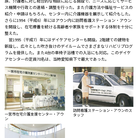
族、介護者に対し総合的な相談に応じる施設で、ニーズに応じてサービ
ス機関や行政との連絡・調整を行った。また介護方法や福祉サービスの
紹介・申請はもちろん、センター内に介護機器を展示して紹介もした。
さらに1994（平成6）年にはアウン内に訪問看護ステーション・アウン
を開設し、在宅療養を続ける高齢者や家族をサポートする体制を十分に
整えた。
翌1995（平成7）年にはデイケアセンターも開設。2階建ての建物を
新設し、広々とした吹き抜けのデイルームでさまざまなリハビリプログ
ラムを提供した。また4台の車椅子浴槽での入浴にも対応。このデイケ
アセンターの定員70名は、当時愛知県下で最大であった。
訪問看護ステーション・アウンのス
一宮市在宅介護支援センター・アウ
タッフ
ン