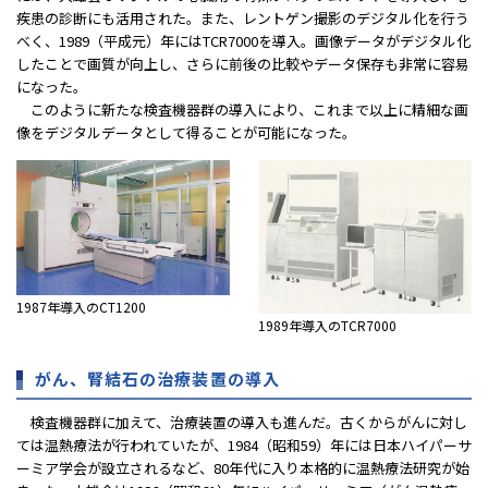
疾患の診断にも活用された。また、レントゲン撮影のデジタル化を行う
べく、1989（平成元）年にはTCR7000を導入。画像データがデジタル化
したことで画質が向上し、さらに前後の比較やデータ保存も非常に容易
になった。
このように新たな検査機器群の導入により、これまで以上に精細な画
像をデジタルデータとして得ることが可能になった。
1987年導入のCT1200
1989年導入のTCR7000
がん、腎結石の治療装置の導入
検査機器群に加えて、治療装置の導入も進んだ。古くからがんに対し
ては温熱療法が行われていたが、1984（昭和59）年には日本ハイパーサ
ーミア学会が設立されるなど、80年代に入り本格的に温熱療法研究が始