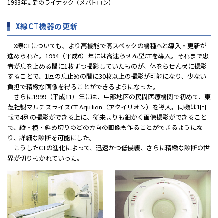
1993年更新のライナック（メバトロン）
X線CT機器の更新
X線CTについても、より高機能で高スペックの機種へと導入・更新が
進められた。1994（平成6）年には高速らせん型CTを導入。それまで患
者が息を止める間に1枚ずつ撮影していたものが、体をらせん状に撮影
することで、1回の息止めの間に30枚以上の撮影が可能になり、少ない
負担で精緻な画像を得ることができるようになった。
さらに1999（平成11）年には、中部地区の民間医療機関で初めて、東
芝社製マルチスライスCT Aquilion（アクイリオン）を導入。同機は1回
転で4列の撮影ができる上に、従来よりも細かく画像撮影ができること
で、縦・横・斜め切りのどの方向の画像も作ることができるようにな
り、詳細な診断を可能にした。
こうしたCTの進化によって、迅速かつ低侵襲、さらに精緻な診断の世
界が切り拓かれていった。