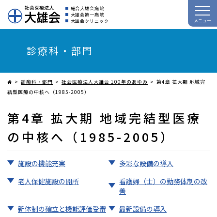
総合大雄会病院
大雄会第一病院
メニュー
大雄会クリニック
診療科・部門
診療科・部門
社会医療法人大雄会 100年のあゆみ
第4章 拡大期 地域完
結型医療の中核へ（1985-2005）
第4章 拡大期 地域完結型医療
の中核へ（1985-2005）
施設の機能充実
多彩な設備の導入
老人保健施設の開所
看護婦（士）の勤務体制の改
善
新体制の確立と機能評価受審
最新設備の導入