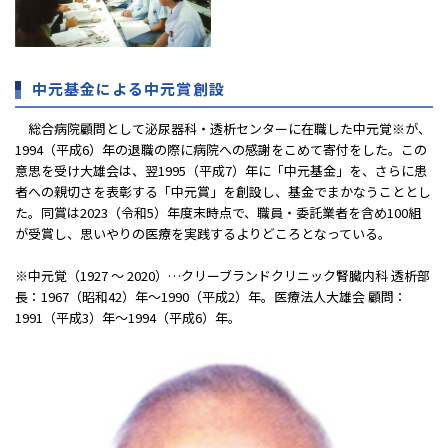
中元基金による中元賞創設
総合病院顧問として泌尿器科・透析センターに在職した中元覚※が、
1994（平成6）年の退職の際に病院への感謝をこめて寄付をした。この
意思を受け大雄会は、翌1995（平成7）年に「中元基金」を、さらに患
者への親切さを表彰する「中元賞」を創設し、基金でまかなうこととし
た。同賞は2023（令和5）年度末時点で、職員・委託業者を含め100組
が受賞し、思いやりの医療を実践するよりどころとなっている。
※中元覚（1927 ～ 2020）…クリーブランドクリニック腎臓内科 透析部
長：1967（昭和42）年～1990（平成2）年。医療法人大雄会 顧問：
1991（平成3）年～1994（平成6）年。