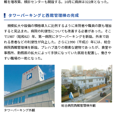
館を増改築、検診センターも開設する。10月に病床は322床となった。
タワーパーキングと西館管理棟の完成
規模拡大や設備の積極導入に比例するように来院者や職員の数も増加
すると見込まれ、病院の利便性についても改善する必要があった。そこ
で1987（昭和62）年、第一病院にタワーパーキングを新設。外来で訪
れる患者などの利便性が向上した。さらに1990（平成2）年には、総合
病院西館管理棟を新設。プレハブ造りの簡素な建物であったが、食堂や
事務所、勤務医の拡大によって手狭になっていた医局を配置し、働きや
すい職場の一助となった。
総合病院西館管理棟外観
タワーパーキング外観