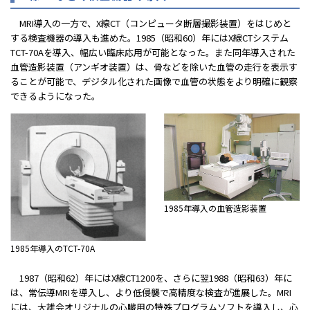
MRI導入の一方で、X線CT（コンピュータ断層撮影装置）をはじめと
する検査機器の導入も進めた。1985（昭和60）年にはX線CTシステム
TCT-70Aを導入、幅広い臨床応用が可能となった。また同年導入された
血管造影装置（アンギオ装置）は、骨などを除いた血管の走行を表示す
ることが可能で、デジタル化された画像で血管の状態をより明確に観察
できるようになった。
1985年導入の血管造影装置
1985年導入のTCT-70A
1987（昭和62）年にはX線CT1200を、さらに翌1988（昭和63）年に
は、常伝導MRIを導入し、より低侵襲で高精度な検査が進展した。MRI
には、大雄会オリジナルの心臓用の特殊プログラムソフトを導入し、心