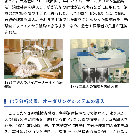
まった。大雄会は1986（昭和61）年にハイパーサーミア（がん温熱療
法）治療装置を導入し、抗がん剤の耐性がある患者などに使用して、治
療の選択肢を増やすことに寄与した。また1987（昭和62）年には腎結
石破砕装置も導入。それまで手術でしか取り除けなかった腎結石を、衝
撃波によって外から破砕できるようになり、患者や医療者の負担が軽減
された。
1986年導入のハイパーサーミア治療
1987年導入の腎結石破砕装置
装置
化学分析装置、オーダリングシステムの導入
こうしたMRIやX線検査機器、各種治療装置だけではなく、よりスムー
ズで精度の高い診断を手助けする化学分析装置や情報システムも導入さ
れた。1988（昭和63）年、中央検査室に自動化学分析装置TBA-60Rを導
入。高性能パソコンと接続し、高速で生化学検査の結果が出力されるよ