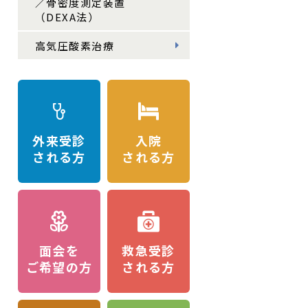
／骨密度測定装置
（DEXA法）
高気圧酸素治療
外来受診
入院
される方
される方
面会を
救急受診
ご希望の方
される方