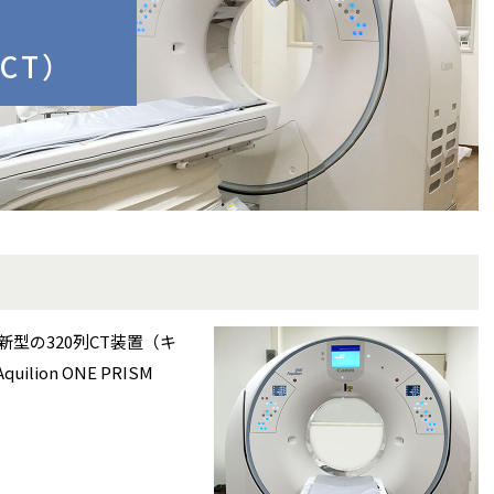
列CT）
新型の320列CT装置（キ
ion ONE PRISM