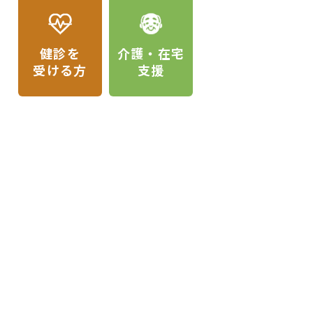
健診を
介護・在宅
受ける方
支援