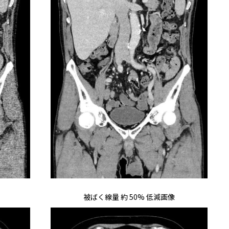
被ばく線量 約 50% 低減画像