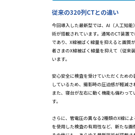
従来の320列CTとの違い
今回導入した最新型では、AI（人工知
術が搭載されています。通常のCT装置
であり、X線被ばく線量を抑えると画質が
者さまのX線被ばく線量を抑えて（従来装
います。
安心安全に検査を受けていただくための装
しているため、撮影時の圧迫感が軽減さ
また、寝台が左右に動く機能も備わって
す。
さらに、管電圧の異なる2種類のX線による
を使用した検査の有用性など、新たな画
その他にも、あらゆる最新技術が搭載さ