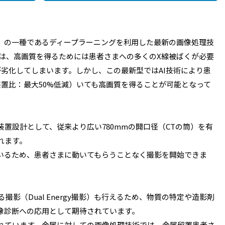
能）の一種であるディープラーニングを利用した最新の画像処理技
では、高画質を得るためには患者さまへの多くのX線被ばくが必要
劣化してしまいます。しかし、この最新型ではAI技術により患
置比：最大50%低減）いても高画質を得ることが可能となって
置設計として、従来より広い780mmの開口径（CTの筒）を有
れます。
いるため、患者さまに動いてもらうことなく撮影を開始できま
撮影（Dual Energy撮影）も行えるため、物質の特定や造影剤
像診断への応用として期待されています。
れています。金属に対しての画像処理技術では、金属留置患者さ