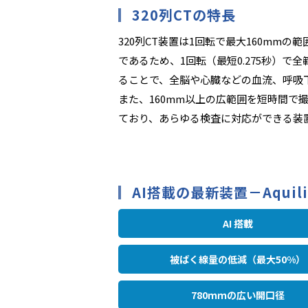
320列CTの特長
320列CT装置は1回転で最大160mm
であるため、1回転（最短0.275秒）で
ることで、全脳や心臓などの血流、呼吸
また、160mm以上の広範囲を短時間で
ており、あらゆる検査に対応ができる装
AI搭載の最新装置－Aquilion
AI 搭載
被ばく線量の低減
（最大50%）
780ｍｍの広い開口径