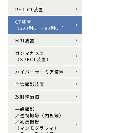
PET-CT装置
CT装置
（320列CT・80列CT）
MRI装置
ガンマカメラ
（SPECT装置）
ハイパーサーミア装置
血管撮影装置
放射線治療
一般撮影
／透視撮影（内視鏡）
／乳房撮影
（マンモグラフィ）