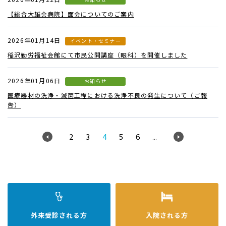
【総合大雄会病院】面会についてのご案内
2026年01月14日
イベント・セミナー
稲沢勤労福祉会館にて市民公開講座（眼科）を開催しました
2026年01月06日
お知らせ
医療器材の洗浄・滅菌工程における洗浄不良の発生について（ご報
告）
2
3
4
5
6
...
外来受診
される方
入院
される方