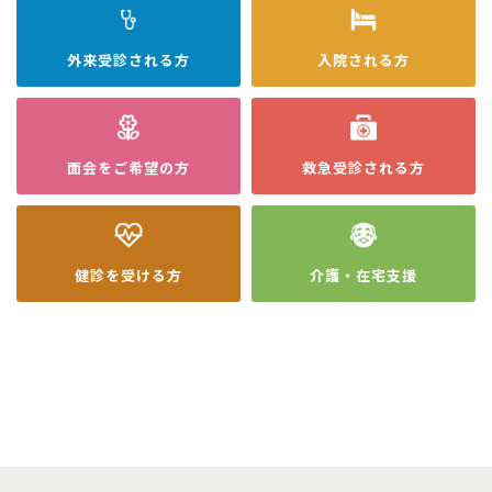
外来受診
される方
入院
される方
面会を
ご希望の方
救急受診
される方
健診を
受ける方
介護・在宅
支援