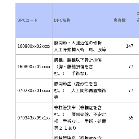
DPCコード
DPC名称
患者数
股関節・大腿近位の骨折
160800xx02xxxx
147
人工骨頭挿入術 肩、股等
胸椎、腰椎以下骨折損傷
160800xx02xxxx
（胸・腰髄損傷を含
77
む。） 手術なし
膝関節症（変形性を含
070230xx01xxxx
む。） 人工関節再置換術
77
等
脊柱管狭窄（脊椎症を含
む。） 腰部骨盤、不安定
070343xx99x1xx
55
椎 手術なし 手術・処置
等２ １あり
脊柱管狭窄（脊椎症を含