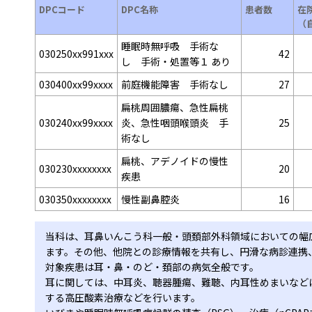
DPCコード
DPC名称
患者数
在
（
睡眠時無呼吸 手術な
030250xx991xxx
42
し 手術・処置等１ あり
030400xx99xxxx
前庭機能障害 手術なし
27
扁桃周囲膿瘍、急性扁桃
030240xx99xxxx
炎、急性咽頭喉頭炎 手
25
術なし
扁桃、アデノイドの慢性
030230xxxxxxxx
20
疾患
030350xxxxxxxx
慢性副鼻腔炎
16
当科は、耳鼻いんこう科一般・頭頚部外科領域においての幅
ます。その他、他院との診療情報を共有し、円滑な病診連携
対象疾患は耳・鼻・のど・頚部の病気全般です。
耳に関しては、中耳炎、聴器腫瘍、難聴、内耳性めまいなど
する高圧酸素治療などを行います。