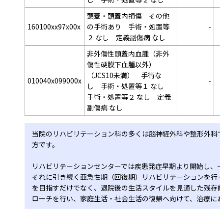
頭蓋・頭蓋内損傷 その他
160100xx97x00x
の手術あり 手術・処置等
-
２ なし 定義副傷病 なし
非外傷性頭蓋内血腫（非外
傷性硬膜下血腫以外）
（JCS10未満） 手術な
010040x099000x
-
し 手術・処置等１ なし
手術・処置等２ なし 定義
副傷病 なし
当院のリハビリテーション科の多くは脳神経外科や整形外科
方です。
リハビリテーションセンターでは疾患発症早期より開始し、
それに引き続く亜急性期（回復期）リハビリテーションを行
を目指すだけでなく、退院後の生活スタイルを見通した残存
ローチを行い、家庭生活・社会生活の復帰へ向けて、治療に