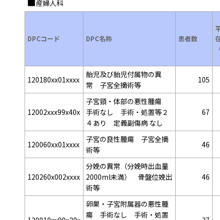
産婦人科
DPCコード
DPC名称
患者数
胎児及び胎児付属物の異
120180xx01xxxx
105
常 子宮全摘術等
子宮頸・体部の悪性腫瘍
12002xxx99x40x
手術なし 手術・処置等２
67
４あり 定義副傷病 なし
子宮の良性腫瘍 子宮全摘
120060xx01xxxx
46
術等
分娩の異常（分娩時出血量
120260x002xxxx
2000ml未満） 骨盤位娩出
46
術等
卵巣・子宮附属器の悪性腫
瘍 手術なし 手術・処置