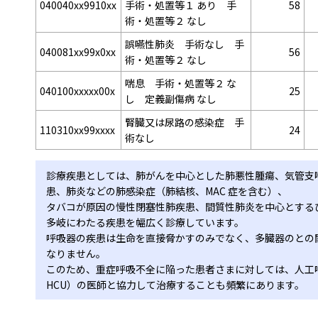
040040xx9910xx
手術・処置等１ あり 手
58
術・処置等２ なし
誤嚥性肺炎 手術なし 手
040081xx99x0xx
56
術・処置等２ なし
喘息 手術・処置等２ な
040100xxxxx00x
25
し 定義副傷病 なし
腎臓又は尿路の感染症 手
110310xx99xxxx
24
術なし
診療疾患としては、肺がんを中心とした肺悪性腫瘍、気管支
患、肺炎などの肺感染症（肺結核、MAC 症を含む）、
タバコが原因の慢性閉塞性肺疾患、間質性肺炎を中心とする
多岐にわたる疾患を幅広く診療しています。
呼吸器の疾患は生命を直接脅かすのみでなく、多臓器のとの
なりません。
このため、重症呼吸不全に陥った患者さまに対しては、人工呼
HCU）の医師と協力して治療することも頻繁にあります。