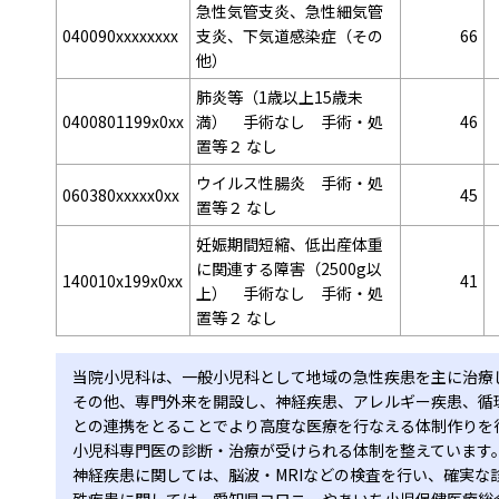
急性気管支炎、急性細気管
040090xxxxxxxx
支炎、下気道感染症（その
66
他）
肺炎等（1歳以上15歳未
0400801199x0xx
満） 手術なし 手術・処
46
置等２ なし
ウイルス性腸炎 手術・処
060380xxxxx0xx
45
置等２ なし
妊娠期間短縮、低出産体重
に関連する障害（2500g以
140010x199x0xx
41
上） 手術なし 手術・処
置等２ なし
当院小児科は、一般小児科として地域の急性疾患を主に治療
その他、専門外来を開設し、神経疾患、アレルギー疾患、循
との連携をとることでより高度な医療を行なえる体制作りを
小児科専門医の診断・治療が受けられる体制を整えています
神経疾患に関しては、脳波・MRIなどの検査を行い、確実な