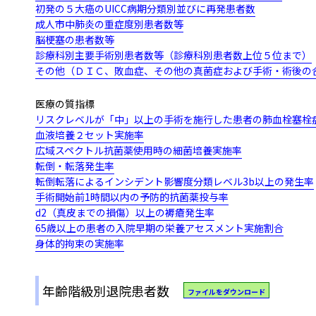
初発の５大癌のUICC病期分類別並びに再発患者数
成人市中肺炎の重症度別患者数等
脳梗塞の患者数等
診療科別主要手術別患者数等（診療科別患者数上位５位まで）
その他（ＤＩＣ、敗血症、その他の真菌症および手術・術後の
医療の質指標
リスクレベルが「中」以上の手術を施行した患者の肺血栓塞栓
血液培養２セット実施率
広域スペクトル抗菌薬使用時の細菌培養実施率
転倒・転落発生率
転倒転落によるインシデント影響度分類レベル3b以上の発生率
手術開始前1時間以内の予防的抗菌薬投与率
d2（真皮までの損傷）以上の褥瘡発生率
65歳以上の患者の入院早期の栄養アセスメント実施割合
身体的拘束の実施率
年齢階級別退院患者数
ファイルをダウンロード