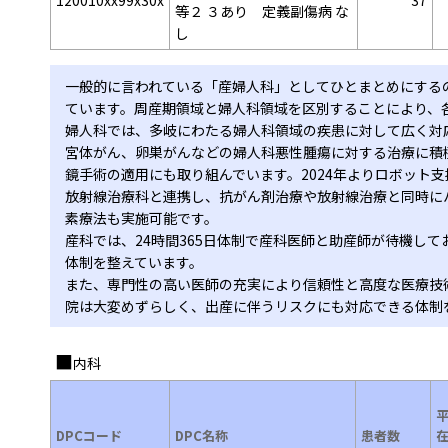
120010xx99x30x
37
等２ ３あり 定義副傷病 な
し
一般的に言われている「産婦人科」としてひとまとめにする
ています。周産期領域と婦人科領域を区別することにより、
婦人科では、多岐にわたる婦人科領域の疾患に対して広く対
宮体がん、卵巣がんなどの婦人科悪性腫瘍に対する治療に積
鏡手術の適用にも取り組んでいます。2024年よりロボット
放射線治療科と連携し、抗がん剤治療や放射線治療と同時に
素療法も実施可能です。
産科では、24時間365日体制で産科医師と助産師が待機し
体制を整えています。
また、専門性の高い医師の充実により信頼性と高度な医療技
院は大変めずらしく、出産に伴うリスクにも対応できる体制
内科
DPCコード
DPC名称
患者数