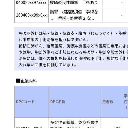
040020xx97xxxx
縦隔の良性腫瘍 手術あり
-
胸郭・横隔膜損傷 手術な
160400xx99x0xx
-
し 手術・処置等２ なし
呼吸器外科は肺・気管・気管支・縦隔（じゅうかく）・胸壁
わる疾患の手術治療を担う科で肺がん、
転移性肺がん、縦隔腫瘍、胸膜中皮腫などの腫瘍性疾患およ
や気胸、胸部外傷など多岐にわたる呼吸器・胸部全般の外科
治療には、体への負担を軽減した胸腔鏡下手術、複雑な手術
入れ早い回復を目指しています。
血液内科
平
DPCコード
DPC名称
患者数
在
（
多発性骨髄腫、免疫系悪性