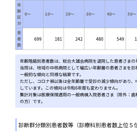
年
齢
0～
10～
20～
30～
40～
50～
区
分
患
者
699
181
242
480
549
1
数
年齢階級別患者数は、総合大雄会病院を退院した患者さまの
当院は、地域の中核病院として幅広い年齢層の患者さまを診
一般的な傾向と同様な結果です。
ただし、コロナ禍以後は全年齢層で受診の減少傾向があり、
しています。この傾向は令和6年度も変わりません。
集計対象は医療保険適用の一般病棟入院患者さま（除外：歯
の方）です。
診断群分類別患者数等（診療科別患者数上位５