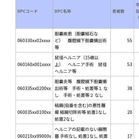
DPCコード
DPC名称
患者数
胆嚢疾患（胆嚢結石な
060330xx02xxxx
ど） 腹腔鏡下胆嚢摘出術
55
等
鼠径ヘルニア（15歳以
060160x001xxxx
上） ヘルニア手術 鼠径
53
ヘルニア等
胆嚢炎等 腹腔鏡下胆嚢摘
060335xx0200xx
出術等 手術・処置等１ な
38
し 手術・処置等２ なし
結腸(虫垂を含む)の悪性腫
060035xx0100xx
瘍 結腸切除術等 処置1なし
20
処置2なし
ヘルニアの記載のない腸閉
060210xx99000x
塞 手術なし 処置1なし 処置
17