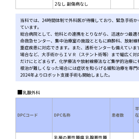
2なし 副傷病なし
当科では、24時間体制で外科医が待機しており、緊急手術
ています。
総合病院として、他科との連携をとりながら、迅速かつ最適
命救急センター、集中治療室の施設とともに麻酔科、放射線
重症疾患に対応できます。また、透析センターも備えていま
場合など、大手術からＩＶＲ（ステント術等）まで幅広く対
だけにとどまらず、化学療法や放射線療法など集学的治療に
根治が難しくなった場合には症状を和らげる緩和治療を専門
2024年よりロボット支援手術も開始しました。
乳腺外科
平
DPCコード
DPC名称
患者数
在
（
乳房の悪性腫瘍 乳腺悪性腫