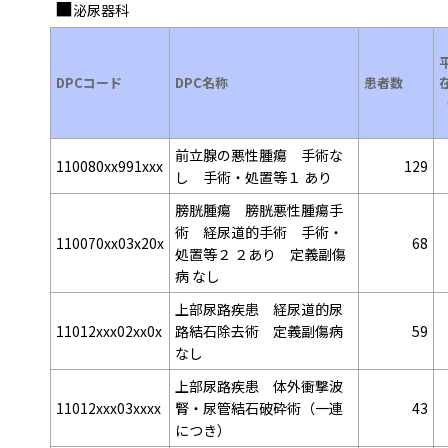
泌尿器科
DPCコード
DPC名称
患者数
前立腺の悪性腫瘍 手術な
110080xx991xxx
129
し 手術・処置等１ あり
膀胱腫瘍 膀胱悪性腫瘍手
術 経尿道的手術 手術・
110070xx03x20x
68
処置等２ ２あり 定義副傷
病 なし
上部尿路疾患 経尿道的尿
11012xxx02xx0x
路結石除去術 定義副傷病
59
なし
上部尿路疾患 体外衝撃波
11012xxx03xxxx
腎・尿管結石破砕術（一連
43
につき）