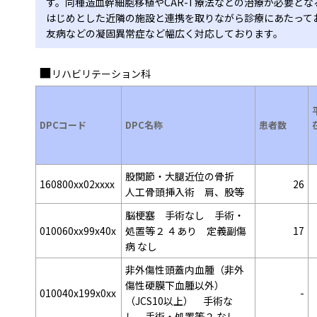
す。同種造血幹細胞移植やCAR-T療法などの治療が必要と
はじめとした近隣の施設と連携を取りながら診療にあたって
友病などの凝固異常症など幅広く対応しております。
リハビリテーション科
DPCコード
DPC名称
患者数
股関節・大腿近位の骨折
160800xx02xxxx
26
人工骨頭挿入術 肩、股等
脳梗塞 手術なし 手術・
010060xx99x40x
処置等２ ４あり 定義副傷
17
病 なし
非外傷性頭蓋内血腫（非外
傷性硬膜下血腫以外）
010040x199x0xx
-
（JCS10以上） 手術な
し 手術・処置等２ なし