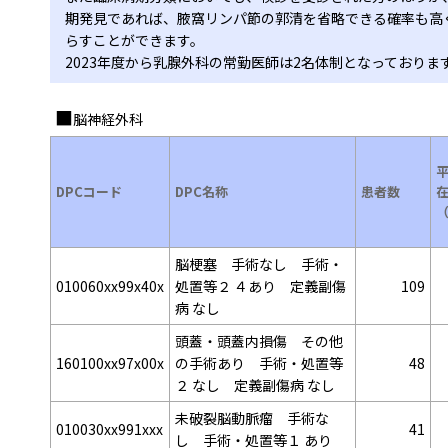
期発見であれば、腋窩リンパ節の郭清を省略できる確率も高
らすことができます。
2023年度から乳腺外科の常勤医師は2名体制となっておりま
脳神経外科
DPCコード
DPC名称
患者数
脳梗塞 手術なし 手術・
010060xx99x40x
処置等２ ４あり 定義副傷
109
病 なし
頭蓋・頭蓋内損傷 その他
160100xx97x00x
の手術あり 手術・処置等
48
２ なし 定義副傷病 なし
未破裂脳動脈瘤 手術な
010030xx991xxx
41
し 手術・処置等１ あり