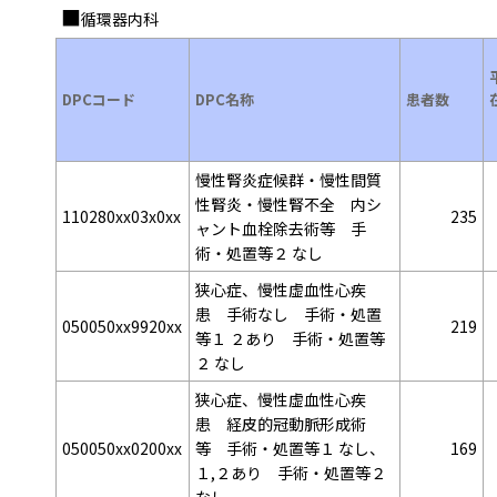
循環器内科
DPCコード
DPC名称
患者数
慢性腎炎症候群・慢性間質
性腎炎・慢性腎不全 内シ
110280xx03x0xx
235
ャント血栓除去術等 手
術・処置等２ なし
狭心症、慢性虚血性心疾
患 手術なし 手術・処置
050050xx9920xx
219
等１ ２あり 手術・処置等
２ なし
狭心症、慢性虚血性心疾
患 経皮的冠動脈形成術
050050xx0200xx
等 手術・処置等１ なし、
169
１,２あり 手術・処置等２