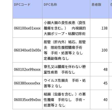
DPCコード
DPC名称
患者数
小腸大腸の良性疾患（良性
060100xx01xxxx
腫瘍を含む。） 内視鏡的
138
大腸ポリープ・粘膜切除術
胆管（肝内外）結石、胆管
炎 限局性腹腔膿瘍手術
060340xx03x00x
100
等 手術・処置等２ なし
定義副傷病 なし
穿孔又は膿瘍を伴わない憩
060102xx99xxxx
48
室性疾患 手術なし
ウイルス性腸炎 手術・処
060380xxxxx0xx
45
置等２ なし
結腸（虫垂を含む。）の悪
060035xx99x0xx
性腫瘍 手術なし 手術・
40
処置等２ なし