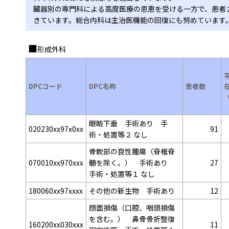
臓器別の専門科による高度医療の恩恵を受ける一方で、患者
きています。総合内科は主治医機能の回復にも努めています
形成外科
DPCコード
DPC名称
患者数
眼瞼下垂 手術あり 手
020230xx97x0xx
91
術・処置等２ なし
骨軟部の良性腫瘍（脊椎脊
070010xx970xxx
髄を除く。） 手術あり
27
手術・処置等１ なし
180060xx97xxxx
その他の新生物 手術あり
12
顔面損傷（口腔、咽頭損傷
を含む。） 鼻骨骨折整復
160200xx030xxx
11