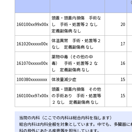
頭蓋・頭蓋内損傷 手術な
160100xx99x00x
し 手術・処置等２ なし
20
定義副傷病 なし
体温異常 手術・処置等２
161020xxxxx00x
17
なし 定義副傷病 なし
薬物中毒（その他の中
161070xxxxx00x
毒） 手術・処置等２ な
16
し 定義副傷病 なし
100380xxxxxxxx
体液量減少症
15
頭蓋・頭蓋内損傷 その他
160100xx97x00x
の手術あり 手術・処置等
15
２ なし 定義副傷病 なし
当院の内科（ここでの内科は総合内科を指します）
総合内科は内科全般を対象としています。中でも、多臓器に
科の枠外にあたる疾患等を担当しています。