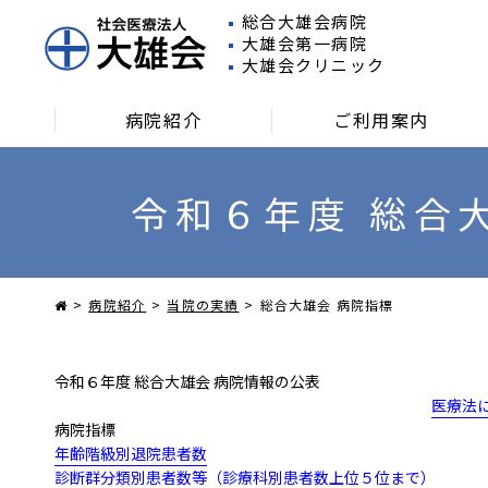
総合大雄会病院
大雄会第一病院
大雄会クリニック
病院紹介
ご利用案内
令和６年度 総合
外来受診される方
入院される方
面会
病院紹介
当院の実績
総合大雄会 病院指標
令和６年度
総合大雄会
病院情報の公表
医療法
病院指標
年齢階級別退院患者数
診断群分類別患者数等（診療科別患者数上位５位まで）