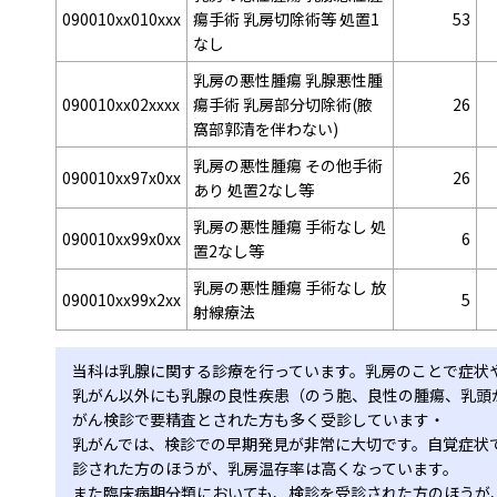
090010xx010xxx
瘍手術 乳房切除術等 処置1
53
なし
乳房の悪性腫瘍 乳腺悪性腫
090010xx02xxxx
瘍手術 乳房部分切除術(腋
26
窩部郭清を伴わない)
乳房の悪性腫瘍 その他手術
090010xx97x0xx
26
あり 処置2なし等
乳房の悪性腫瘍 手術なし 処
090010xx99x0xx
6
置2なし等
乳房の悪性腫瘍 手術なし 放
090010xx99x2xx
5
射線療法
当科は乳腺に関する診療を行っています。乳房のことで症状
乳がん以外にも乳腺の良性疾患（のう胞、良性の腫瘍、乳頭
がん検診で要精査とされた方も多く受診しています・
乳がんでは、検診での早期発見が非常に大切です。自覚症状
診された方のほうが、乳房温存率は高くなっています。
また臨床病期分類においても、検診を受診された方のほうが