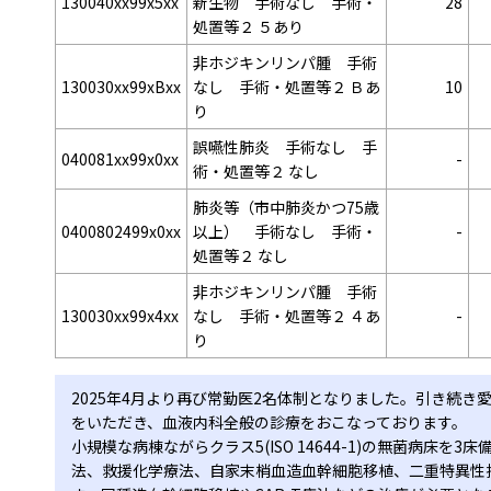
130040xx99x5xx
新生物 手術なし 手術・
28
処置等２ ５あり
非ホジキンリンパ腫 手術
130030xx99xBxx
なし 手術・処置等２ Ｂあ
10
り
誤嚥性肺炎 手術なし 手
040081xx99x0xx
-
術・処置等２ なし
肺炎等（市中肺炎かつ75歳
0400802499x0xx
以上） 手術なし 手術・
-
処置等２ なし
非ホジキンリンパ腫 手術
130030xx99x4xx
なし 手術・処置等２ ４あ
-
り
2025年4月より再び常勤医2名体制となりました。引き続
をいただき、血液内科全般の診療をおこなっております。
小規模な病棟ながらクラス5(ISO 14644-1)の無菌病床
法、救援化学療法、自家末梢血造血幹細胞移植、二重特異性