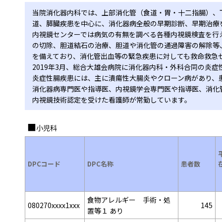
当院消化器内科では、上部消化管（食道・胃・十二指腸）、
道、膵臓疾患を中心に、消化器病全般の早期診断、早期治療
内視鏡センターでは病気の有無を調べる各種内視鏡検査を行
の切除、胆道結石の治療、胆道や消化管の通過障害の解除等
を備えており、消化管出血等の緊急疾患に対しても救命救急
2019年3月、総合大雄会病院に消化器内科・外科合同の炎症
炎症性腸疾患には、主に潰瘍性大腸炎やクローン病があり、
消化器病専門医や指導医、内視鏡学会専門医や指導医、消化
内視鏡技術認定を受けた看護師が常勤しています。
小児科
DPCコード
DPC名称
患者数
食物アレルギー 手術・処
080270xxxx1xxx
145
置等１ あり