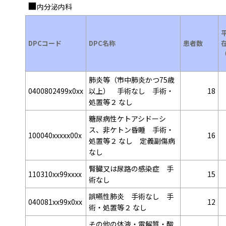
内分泌内科
DPCコード
DPC名称
患者数
肺炎等（市中肺炎かつ75歳
0400802499x0xx
以上） 手術なし 手術・
18
処置等２ なし
糖尿病性ケトアシドーシ
ス、非ケトン昏睡 手術・
100040xxxxx00x
16
処置等２ なし 定義副傷病
なし
腎臓又は尿路の感染症 手
110310xx99xxxx
15
術なし
誤嚥性肺炎 手術なし 手
040081xx99x0xx
12
術・処置等２ なし
その他の体液・電解質・酸