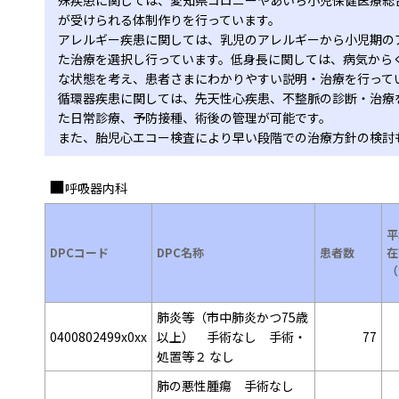
殊疾患に関しては、愛知県コロニーやあいち小児保健医療総
が受けられる体制作りを行っています。
アレルギー疾患に関しては、乳児のアレルギーから小児期の
た治療を選択し行っています。低身長に関しては、病気から
な状態を考え、患者さまにわかりやすい説明・治療を行って
循環器疾患に関しては、先天性心疾患、不整脈の診断・治療
た日常診療、予防接種、術後の管理が可能です。
また、胎児心エコー検査により早い段階での治療方針の検討
呼吸器内科
平
DPCコード
DPC名称
患者数
在
（
肺炎等（市中肺炎かつ75歳
0400802499x0xx
以上） 手術なし 手術・
77
処置等２ なし
肺の悪性腫瘍 手術なし