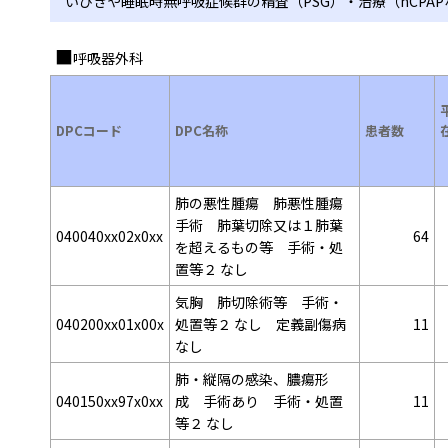
いびきや睡眠時無呼吸症候群の精査（PSG）・治療（nCPA
呼吸器外科
DPCコード
DPC名称
患者数
肺の悪性腫瘍 肺悪性腫瘍
手術 肺葉切除又は１肺葉
040040xx02x0xx
64
を超えるもの等 手術・処
置等２ なし
気胸 肺切除術等 手術・
040200xx01x00x
処置等２ なし 定義副傷病
11
なし
肺・縦隔の感染、膿瘍形
040150xx97x0xx
成 手術あり 手術・処置
11
等２ なし