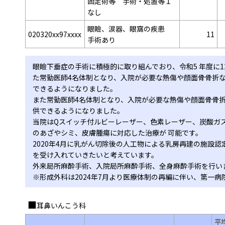
固定術等 手術・処置等１
なし
眼瞼、涙器、眼窩の疾患
020320xx97xxxx
11
手術あり
眼瞼下垂症の手術に積極的に取り組んでおり、令和5 年度に1
た常勤医師4名体制となり、入院が必要な熱傷や顔面骨骨折
できるようになりました。
また常勤医師4名体制となり、入院が必要な熱傷や顔面骨骨
供できるようになりました。
当院はQスイッチ付ルビーレーザー、色素レーザー、炭酸ガス
のあざやシミ、皮膚腫瘍に対応した治療が 可能です。
2020年4月に乳がん切除後の人工物による乳房再建の施設
を受け入れていきたいと考えています。
外来局所麻酔手術、入院局所麻酔手術、全身麻酔手術を行い
※形成外科は2024年7月より医療体制の再編に伴い、第一
耳鼻いんこう科
平