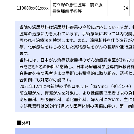
前立腺の悪性腫瘍 前立腺
110080xx01xxxx
34
悪性腫瘍手術等
当院の泌尿器科は泌尿器科疾患の全般に対応していますが、
腫瘍の治療に力を入れています。手術療法においては内視鏡
思われる治療法を検討します。また、遠隔転移を伴う進行が
療、化学療法をはじめとした薬物療法をがんの種類や進行度
ます。
当科には、日本がん治療認定機構のがん治療認定医が3名お
医を含む5名の医師が常勤し、日本泌尿器科学会専門医教育
合併症を持つ患者さまの手術にも積極的に取り組み、透析セ
合併例にも対応が可能です。
2021年12月に最新鋭の手術ロボット「da Vinci （ダビ
前立腺がん、腎臓がんを対象に、より低侵襲で患者さまの負
泌尿器科、呼吸器外科、消化器外科、婦人科において、主に
※泌尿器科は2024年7月より医療体制の再編に伴い、第一
外科