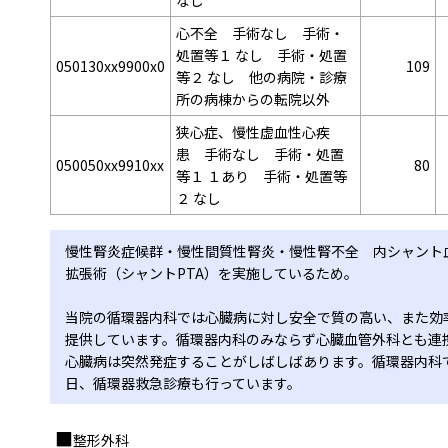
なし
心不全 手術なし 手術・
処置等１ なし 手術・処置
050130xx9900x0
109
等２ なし 他の病院・診療
所の病棟からの転院以外
狭心症、慢性虚血性心疾
患 手術なし 手術・処置
050050xx9910xx
80
等１ １あり 手術・処置等
２ なし
慢性腎炎症候群・慢性間質性腎炎・慢性腎不全 内シャント
拡張術（シャントPTA）を実施しているため。
当院の循環器内科では心臓病に対し安全で質の高い、また効
提供しています。循環器内科のみならず心臓血管外科とも連
心臓病は突然発症することがしばしばあります。循環器内科で
日、循環器救急診療も行っています。
整形外科