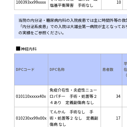
100393xx99xxxx
10
塩基平衡障害 手術なし
当院の内分泌・糖尿病内科の入院疾患では主に時間外等の救
「内分泌系疾患」での入院は大雄会第一病院が主となってお
の実績をご参照ください。
神経内科
DPCコード
DPC名称
患者数
免疫介在性・炎症性ニュー
010110xxxxx40x
ロパチー 手術・処置等２
34
４あり 定義副傷病 なし
てんかん 手術なし 手
010230xx99x00x
術・処置等２ なし 定義副
17
傷病 なし