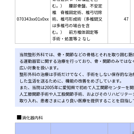
む。） 腰部骨盤、不安定
椎 脊椎固定術、椎弓切除
070343xx01x0xx
術、椎弓形成術（多椎間又
47
は多椎弓の場合を含
む。） 前方椎体固定等
手術・処置等２ なし
当院整形外科では、骨・関節などの骨格とそれを取り囲む筋
る運動器官に関する治療を行っており、骨・関節のみではな
広い対象を扱います。
整形外科の治療は手術だけでなく、手術をしない保存的な治
した生活を送るために、機能の改善をめざしています。
また、当院は2005年に愛知県で初めて人工関節センターを
人工膝関節手術や人工股関節手術、およびそのリハビリテー
取り入れ、患者さまにより良い医療を提供することを目指し
消化器内科