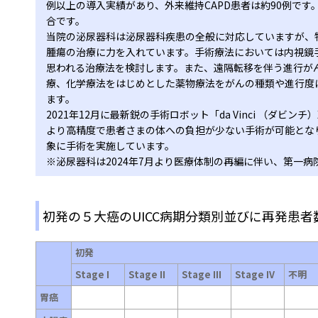
例以上の導入実績があり、外来維持CAPD患者は約90例で
合です。
当院の泌尿器科は泌尿器科疾患の全般に対応していますが、
腫瘍の治療に力を入れています。手術療法においては内視鏡
思われる治療法を検討します。また、遠隔転移を伴う進行が
療、化学療法をはじめとした薬物療法をがんの種類や進行度
ます。
2021年12月に最新鋭の手術ロボット「da Vinci （ダビ
より高精度で患者さまの体への負担が少ない手術が可能とな
象に手術を実施しています。
※泌尿器科は2024年7月より医療体制の再編に伴い、第一
初発の５大癌のUICC病期分類別並びに再発患者
初発
Stage I
Stage II
Stage III
Stage IV
不明
胃癌