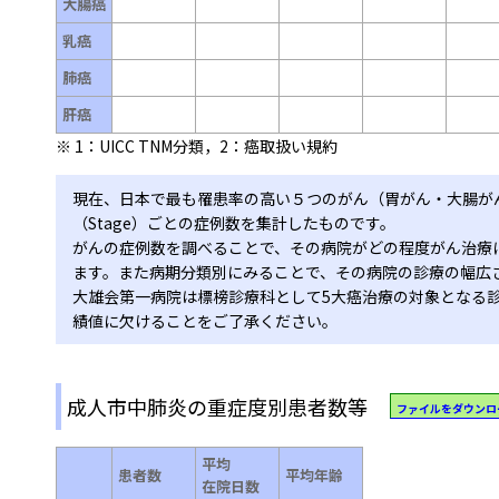
大腸癌
乳癌
肺癌
肝癌
※ 1：UICC TNM分類，2：癌取扱い規約
現在、日本で最も罹患率の高い５つのがん（胃がん・大腸が
（Stage）ごとの症例数を集計したものです。
がんの症例数を調べることで、その病院がどの程度がん治療
ます。また病期分類別にみることで、その病院の診療の幅広
大雄会第一病院は標榜診療科として5大癌治療の対象となる
績値に欠けることをご了承ください。
成人市中肺炎の重症度別患者数等
ファイルをダウンロ
平均
患者数
平均年齢
在院日数