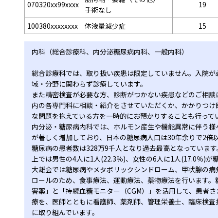
070320xx99xxxx
19
手術なし
100380xxxxxxxx
体液量減少症
15
内科（総合診療科、内分泌糖尿病内科、一般内科）
総合診療科では、取り扱い疾患は限定していません。入院が
域・分野に関わらず診療しています。
また精密検査が必要な方、診断がつかない疾患などのご相談
内の各専門科に相談・紹介をさせていただくか、かかりつけ
な問題を抱えている方を一時的にお預かりすることも行って
内分泌・糖尿病内科では、ホルモン産生や機能異常に伴う様
が著しく増加しており、日本の糖尿病人口は30年余りで2倍以
糖尿病の患者数は328万9千人となり過去最高となっています
上では男性の4人に1人(22.3％)、女性の6人に1人(17.0％
大雄会では糖尿病やメタボリックシンドローム、甲状腺の病
ロールのため、食事療法、運動療法、薬物療法を行います。糖
害薬」と「持続血糖モニター（CGM）」を活用して、患者
療を、医師とともに看護師、薬剤師、管理栄養士、臨床検査
に取り組んでいます。