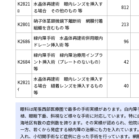
K2821
水晶体再建術 眼内レンズを挿入す
812
ﾛ
る場合 その他のもの 等
硝子体茎顕微鏡下離断術 網膜付着
K2801
213
組織を含むもの 等
緑内障手術 水晶体再建術併用眼内
K2686
96
ドレーン挿入術 等
緑内障手術 緑内障治療用インプラ
K2684
ント挿入術（プレートのないもの）
42
等
水晶体再建術 眼内レンズを挿入す
K2821
る場合 縫着レンズを挿入するもの
40
ｲ
等
眼科は尾張西部医療圏で最多の手術実績があります。白内障
植、眼瞼下垂、斜視など様々な手術に対応しています。特に白内
海地区有数の症例数を誇ります。その実績が認められ、他院
一方、若くから発症する緑内障の治療にも力を入れています。
入れ、小切開手術など症例に合った手術を行っています。網