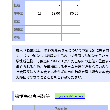
軽症
-
-
-
中等症
15
13.00
80.20
重症
-
-
-
超重症
-
-
-
不明
成人（15歳以上）の肺炎患者さんについて重症度別に患者
す。（市中肺炎とは普段の生活の中で罹患した肺炎を言いま
悪性新生物、心疾患についで国民の死亡原因の上位に位置す
求められるため、多職種によるチーム医療が必要な疾患のひ
社会医療法人大雄会では急性期の市中肺炎治療は総合大雄会
実績値は少数であることをご容赦ください。
脳梗塞の患者数等
ファイルをダウンロード
平均在院