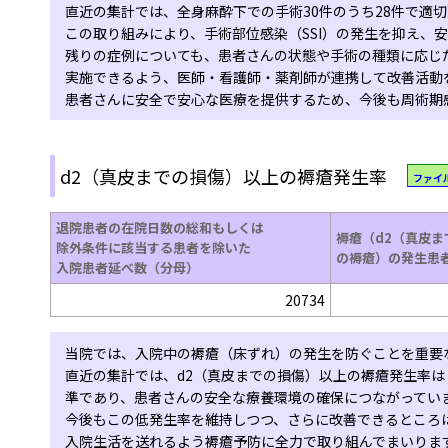
直近の集計では、全身麻酔下での手術30件のうち28件で適切
この取り組みにより、手術部位感染（SSI）の発生を抑え、
残りの症例についても、患者さんの状態や手術の種類に応じ
実施できるよう、医師・看護師・薬剤師が連携して改善活動
患者さんに安全で安心な医療を提供するため、今後も周術期
d2（真皮までの損傷）以上の褥瘡発生率
ファイ
退院患者の在院日数の総和もしくは
褥瘡（d2（真皮ま
除外条件に該当する患者を除いた
の褥瘡）の発生患
入院患者延べ数（分母）
20734
当院では、入院中の褥瘡（床ずれ）の発生を防ぐことを重要
直近の集計では、d2（真皮までの損傷）以上の褥瘡発生率は 
準であり、患者さんの安全な療養環境の確保につながってい
今後もこの低発生率を維持しつつ、さらに改善できるところ
入院生活を送れるよう褥瘡予防に全力で取り組んでまいりま