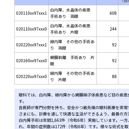
（自
白内障、水晶体の疾患
020110xx97xxx1
608
手術あり 両眼
白内障、水晶体の疾患
020110xx97xxx0
244
手術あり 片眼
緑内障 その他の手術あ
020220xx97xxx1
92
り 両眼
網膜剥離 手術あり 片
020160xx97xxx0
92
眼
緑内障 その他の手術あ
020220xx97xxx0
88
り 片眼
眼科では、白内障、緑内障から網膜硝子体疾患など目の疾患
す。
各医師が専門分野を持ち、安全かつ最先端の眼科医療を実現
さまにも、診療を通して快適な生活ができるよう、最善の方
白内障手術は年間1,663件（令和6年）実施しています。一
れ、年間の症例数は172件（令和6年）です。様々な術式を