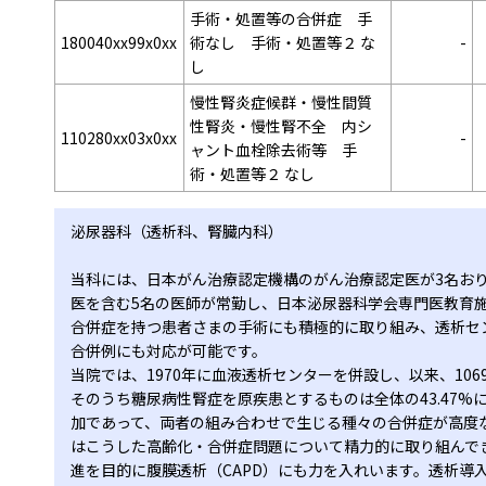
手術・処置等の合併症 手
180040xx99x0xx
術なし 手術・処置等２ な
-
し
慢性腎炎症候群・慢性間質
性腎炎・慢性腎不全 内シ
110280xx03x0xx
-
ャント血栓除去術等 手
術・処置等２ なし
泌尿器科（透析科、腎臓内科）
当科には、日本がん治療認定機構のがん治療認定医が3名お
医を含む5名の医師が常勤し、日本泌尿器科学会専門医教育
合併症を持つ患者さまの手術にも積極的に取り組み、透析セ
合併例にも対応が可能です。
当院では、1970年に血液透析センターを併設し、以来、10
そのうち糖尿病性腎症を原疾患とするものは全体の43.47
加であって、両者の組み合わせで生じる種々の合併症が高度
はこうした高齢化・合併症問題について精力的に取り組んでき
進を目的に腹膜透析（CAPD）にも力を入れいます。透析導入