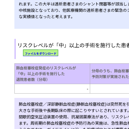
れます。この大半は透析患者さまのシャント閉塞等が該当し
中核施設となっており、他医療機関の透析患者さまの緊急の
な実績値となったと考えます。
リスクレベルが「中」以上の手術を施行した患
ファイルをダウンロード
肺血栓塞栓症発症のリスクレベルが
分母のうち、肺血栓塞
「中」以上の手術を施行した
予防対策が実施された
退院患者数（分母）
-
肺⾎栓塞栓症／深部静脈⾎栓症(静脈⾎栓塞栓症)は突然死を
大きな手術後や長期臥床の際に起こりやすいとされています
間歇的空気圧迫装置の使⽤、抗凝固薬療法があり、リスクレ
ます。周術期の肺⾎栓塞栓症の予防⾏為の実施は、急性肺⾎