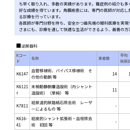
ち早く取り入れ、多数の実績があります。難症例の紹介も多
好な成績を得ています。角膜疾患には、専門の医師が対応し
る診療を行っています。
各医師が専門分野を持ち、安全かつ最先端の眼科医療を実現
さまにも、診療を通して快適な生活ができるよう、最善の方
泌尿器科
Kコー
平均
名称
患者数
ド
術前
血管移植術、バイパス移植術 そ
K6147
14
の他の動脈 等
K6121
末梢動静脈瘻造設術（内シャント
11
ｲ
造設術）（単純） 等
経尿道的尿路結石除去術 レーザ
K7811
-
ーによるもの 等
K616-
経皮的シャント拡張術・血栓除去
-
41
術 初回 等