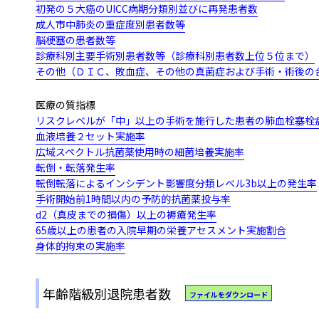
初発の５大癌のUICC病期分類別並びに再発患者数
成人市中肺炎の重症度別患者数等
脳梗塞の患者数等
診療科別主要手術別患者数等（診療科別患者数上位５位まで）
その他（ＤＩＣ、敗血症、その他の真菌症および手術・術後の
医療の質指標
リスクレベルが「中」以上の手術を施行した患者の肺血栓塞栓
血液培養２セット実施率
広域スペクトル抗菌薬使用時の細菌培養実施率
転倒・転落発生率
転倒転落によるインシデント影響度分類レベル3b以上の発生率
手術開始前1時間以内の予防的抗菌薬投与率
d2（真皮までの損傷）以上の褥瘡発生率
65歳以上の患者の入院早期の栄養アセスメント実施割合
身体的拘束の実施率
年齢階級別退院患者数
ファイルをダウンロード