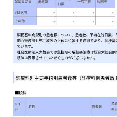
発症日から
患者数
平均年齢
転院率
日数
3日以内
-
-
-
-
その他
-
-
-
-
脳梗塞の病型別の患者様について、患者数、平均在院日数、
脳血管疾患も死亡原因の上位に位置する疾患であり、脳梗塞
ています。
社会医療法人大雄会では急性期の脳梗塞治療は総合大雄会病
績値は表示させていただくものがございません。
診療科別主要手術別患者数等（診療科別患者数
眼科
Kコー
平
名称
患者数
ド
術