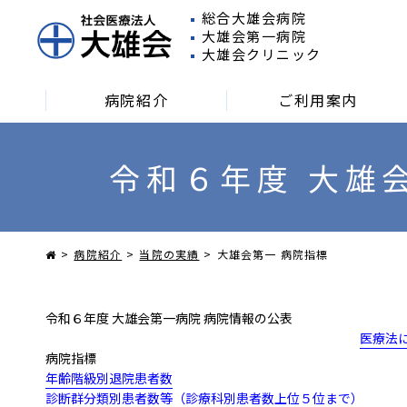
総合大雄会病院
大雄会第一病院
大雄会クリニック
病院紹介
ご利用案内
令和６年度 大雄
外来受診される方
入院される方
面会
病院紹介
当院の実績
大雄会第一 病院指標
令和６年度
大雄会第一病院
病院情報の公表
医療法
病院指標
年齢階級別退院患者数
診断群分類別患者数等（診療科別患者数上位５位まで）