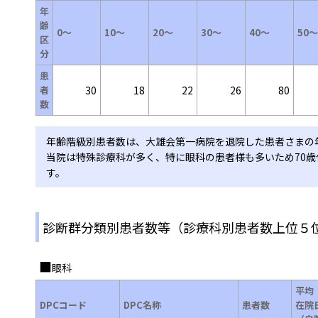
年
齢
0～
10～
20～
30～
40～
50～
区
分
患
者
30
18
22
26
80
数
年齢階級別患者数は、大雄会第一病院を退院した患者さまの
当院は特殊診療科が多く、特に眼科の患者様も多いため70
す。
診断群分類別患者数等（診療科別患者数上位５
眼科
平均
DPCコード
DPC名称
患者数
在院