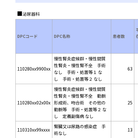
泌尿器科
DPCコード
DPC名称
患者数
慢性腎炎症候群・慢性間質
性腎炎・慢性腎不全 手術
110280xx9900xx
63
なし 手術・処置等１ な
し 手術・処置等２ なし
慢性腎炎症候群・慢性間質
性腎炎・慢性腎不全 動脈
110280xx02x00x
形成術、吻合術 その他の
25
動脈等 手術・処置等２ な
し 定義副傷病 なし
腎臓又は尿路の感染症 手
110310xx99xxxx
13
術なし