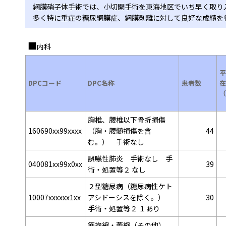
網膜硝子体手術では、小切開手術を東海地区でいち早く取り
多く特に重症の糖尿網膜症、網膜剥離に対して良好な成績を
内科
平
DPCコード
DPC名称
患者数
在
（
胸椎、腰椎以下骨折損傷
160690xx99xxxx
（胸・腰髄損傷を含
44
む。） 手術なし
誤嚥性肺炎 手術なし 手
040081xx99x0xx
39
術・処置等２ なし
２型糖尿病（糖尿病性ケト
10007xxxxxx1xx
アシドーシスを除く。）
30
手術・処置等２ １あり
筋拘縮・萎縮（その他）