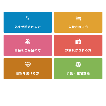
外来受診
される方
入院
される方
面会を
ご希望の方
救急受診
される方
健診を
受ける方
介護・在宅
支援