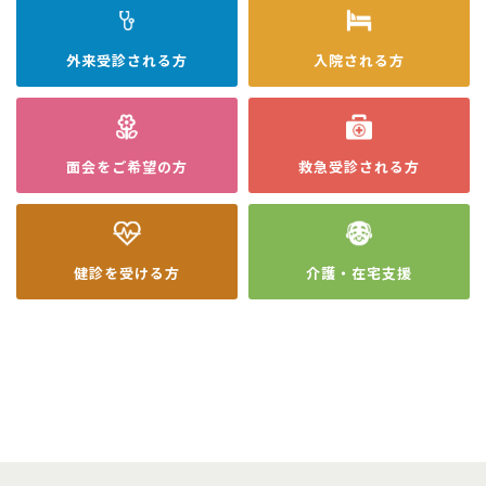
外来受診
される方
入院
される方
面会を
ご希望の方
救急受診
される方
健診を
受ける方
介護・在宅
支援