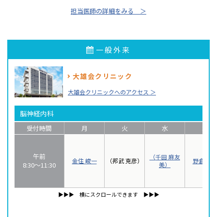
担当医師の詳細をみる ＞
一般外来
大雄会クリニック
大雄会クリニックへのアクセス ＞
脳神経内科
受付時間
月
火
水
木
午前
千田 麻友
金住 峻一
（邦武 克彦）
野倉 一
8:30〜11:30
美
▶▶▶︎ 横にスクロールできます ▶▶▶