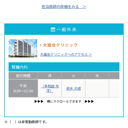
担当医師の詳細をみる ＞
一般外来
大雄会クリニック
大雄会クリニックへのアクセス ＞
腎臓内科
受付時間
月
火
水
木
午前
多和田 光
鈴木 大成
8:30〜11:30
洋
▶▶▶︎ 横にスクロールできます ▶▶▶
※（ ）は非常勤医師です。