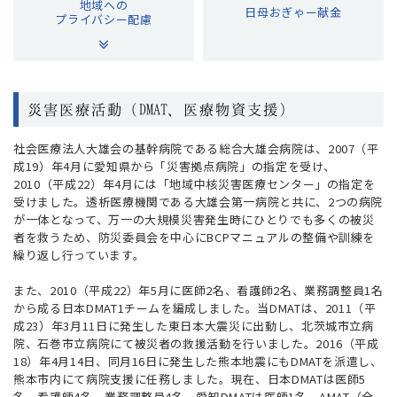
地域への
日母おぎゃー献金
プライバシー配慮
災害医療活動（DMAT、医療物資支援）
社会医療法人大雄会の基幹病院である総合大雄会病院は、2007（平
成19）年4月に愛知県から「災害拠点病院」の指定を受け、
2010（平成22）年4月には「地域中核災害医療センター」の指定を
受けました。透析医療機関である大雄会第一病院と共に、2つの病院
が一体となって、万一の大規模災害発生時にひとりでも多くの被災
者を救うため、防災委員会を中心にBCPマニュアルの整備や訓練を
繰り返し行っています。
また、2010（平成22）年5月に医師2名、看護師2名、業務調整員1名
から成る日本DMAT1チームを編成しました。当DMATは、2011（平
成23）年3月11日に発生した東日本大震災に出動し、北茨城市立病
院、石巻市立病院にて被災者の救援活動を行いました。2016（平成
18）年4月14日、同月16日に発生した熊本地震にもDMATを派遣し、
熊本市内にて病院支援に任務しました。現在、日本DMATは医師5
名、看護師4名、業務調整員4名、愛知DMATは医師1名、AMAT（全