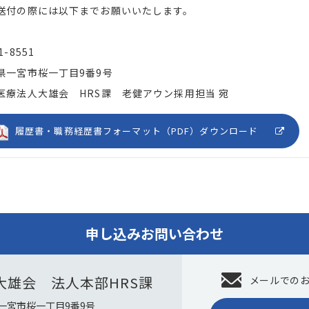
送付の際には以下までお願いいたします。
1-8551
県一宮市桜一丁目9番9号
医療法人大雄会 HRS課 老健アウン採用担当 宛
履歴書・職務経歴書フォーマット（PDF）ダウンロード
申し込みお問い合わせ
大雄会 法人本部HRS課
メールでの
知県一宮市桜一丁目9番9号