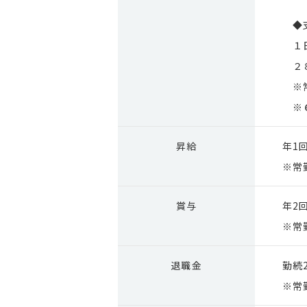
◆
１日
２８
※常
※６
昇給
年1
※常
賞与
年2
※常
退職金
勤続
※常