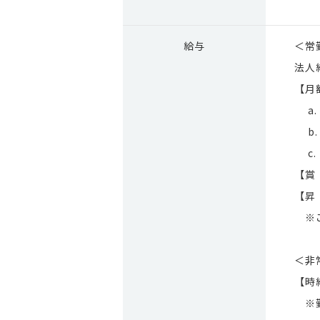
給与
＜常
法人
【月
a. 
b.
c. 
【賞
【昇
※ご
＜非
【時
※勤