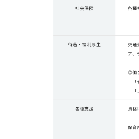
社会保険
各種
待遇・
福利厚生
交通
ア、
◎働
「健
「ス
各種支援
資格
保育