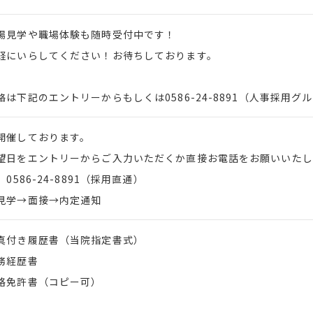
場見学や職場体験も随時受付中です！
軽にいらしてください！お待ちしております。
絡は下記のエントリーからもしくは0586-24-8891（人事採用
開催しております。
望日をエントリーからご入力いただくか直接お電話をお願いいたし
 0586-24-8891（採用直通）
見学→面接→内定通知
真付き履歴書（当院指定書式）
務経歴書
格免許書（コピー可）