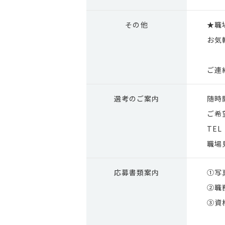
その他
★職
お気
ご連
選考の
ご案内
随時
ご希
TEL
職場
応募
書類案内
①写
②職
③資