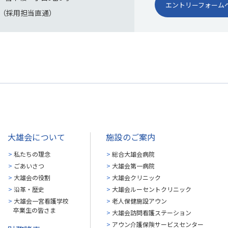
エントリーフォーム
891（採用担当直通）
大雄会について
施設のご案内
私たちの理念
総合大雄会病院
ごあいさつ
大雄会第一病院
大雄会の役割
大雄会クリニック
沿革・歴史
大雄会ルーセントクリニック
大雄会一宮看護学校
老人保健施設アウン
卒業生の皆さま
大雄会訪問看護ステーション
アウン介護保険サービスセンター