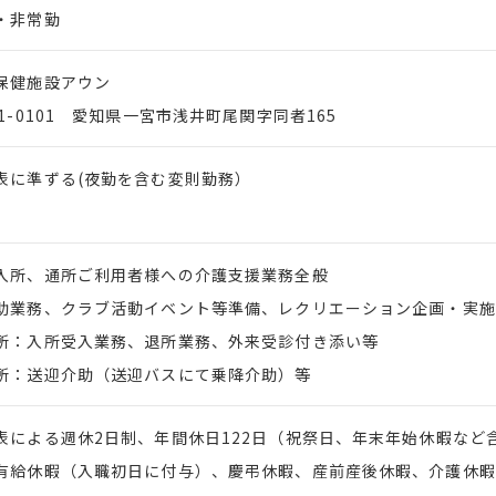
・非常勤
保健施設アウン
91-0101 愛知県一宮市浅井町尾関字同者165
表に準ずる(夜勤を含む変則勤務）
入所、通所ご利用者様への介護支援業務全般
業務、クラブ活動イベント等準備、レクリエーション企画・実施
：入所受入業務、退所業務、外来受診付き添い等
：送迎介助（送迎バスにて乗降介助）等
表による週休2日制、年間休日122日（祝祭日、年末年始休暇など
有給休暇（入職初日に付与）、慶弔休暇、産前産後休暇、介護休暇