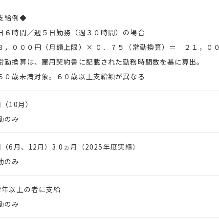
支給例◆
６時間／週５日勤務（週３０時間）の場合
，０００円（月額上限）× ０．７５（常勤換算）＝ ２１，０
勤換算は、雇用契約書に記載された勤務時間数を基に算出。
０歳未満対象。６０歳以上支給額が異なる
回（10月）
勤のみ
回（6月、12月）3.0ヵ月（2025年度実績）
勤のみ
2年以上の者に支給
勤のみ