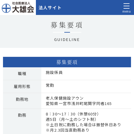
法人サイト
menu
募集要項
GUIDELINE
募集要項
施設係員
職種
常勤
雇用形態
老人保健施設アウン
勤務地
愛知県一宮市浅井町尾関字同者165
8：30～17：30（休憩60分）
勤務
週5日（月～土のシフト制）
※土日祝に勤務した場合は振替休日あり
※月2.3回当直勤務あり