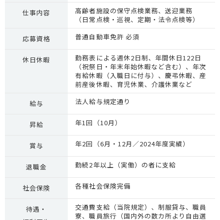
高齢者施設の保守点検業務、送迎業務
仕事内容
（日常点検・巡視、定期・法令点検等）
普通自動車免許 必須
応募資格
勤務表による週休2日制、年間休日122日
休日休暇
（祝祭日・年末年始休暇など含む）、年次
有給休暇（入職日に付与）、慶弔休暇、産
前産後休暇、育児休業、介護休業など
法人給与規定通り
給与
年1回（10月）
昇給
年2回（6月・12月／2024年度実績）
賞与
勤続2年以上（実働）の者に支給
退職金
各種社会保険完備
社会保険
交通費支給（当院規定）、制服貸与、職員
待遇・
寮、職員旅行（国内外の数カ所より自由選