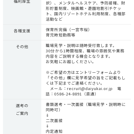
福利厚生
択）、メンタルヘルスケア、予防接種、財
形貯蓄制度、映画館・遊園地割引チケッ
ト、国内リゾートホテル利用制度、各種部
活動など
保育所完備（一宮市桜）
各種支援
育児時短勤務等
職場見学・説明は随時受付致します。
その他
30分から1時間程度、職場の雰囲気や業務
内容をご説明する機会となります。
お気軽にお越しください。
※ご希望の方はエントリーフォームより
「その他」欄に見学希望の旨をご記載もし
くは下記までご連絡ください。
メール：recruit@daiyukai.or.jp 電
話：0586-24-8891（直通）
書類選考・一次面接（職場見学・説明時に
選考の
同時可）
ご案内
⇓
二次面接
⇓
内定通知