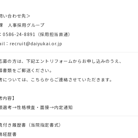
問い合わせ先＞
S課 人事採用グループ
：0586-24-8891（採用担当直通）
il：recruit@daiyukai.or.jp
応募の方は、下記エントリフォームからお申し込みのうえ、
書類をご郵送ください。
については、こちらからご連絡させていただきます。
考内容】
選考→性格検査・面接→内定通知
真付き履歴書（当院指定書式）
務経歴書