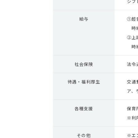
シフ
給与
①超
時給
②
時給
社会保険
法令
待遇・
福利厚生
交通
ア、
各種支援
保育
※利
その他
※エ