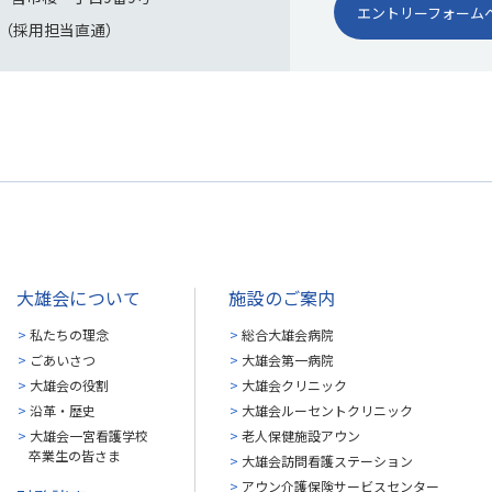
エントリーフォーム
891（採用担当直通）
大雄会について
施設のご案内
私たちの理念
総合大雄会病院
ごあいさつ
大雄会第一病院
大雄会の役割
大雄会クリニック
沿革・歴史
大雄会ルーセントクリニック
大雄会一宮看護学校
老人保健施設アウン
卒業生の皆さま
大雄会訪問看護ステーション
アウン介護保険サービスセンター