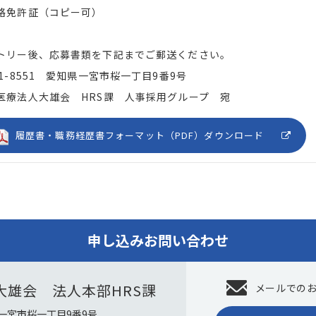
格免許証（コピー可）
トリー後、応募書類を下記までご郵送ください。
91-8551 愛知県一宮市桜一丁目9番9号
医療法人大雄会 HRS課 人事採用グループ 宛
履歴書・職務経歴書フォーマット（PDF）ダウンロード
申し込みお問い合わせ
大雄会 法人本部HRS課
メールでの
知県一宮市桜一丁目9番9号