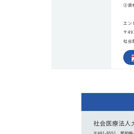
③資
エン
〒4
社会
社会医療法人
〒491-8551 愛