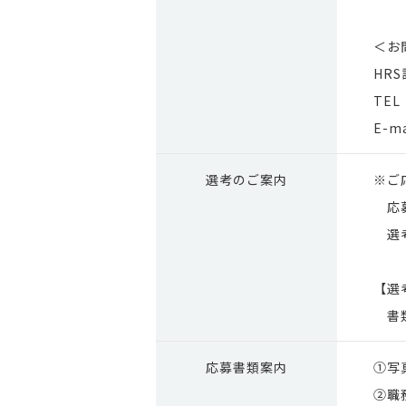
＜お
HR
TEL
E-ma
選考の
ご案内
※ご
応募
選考
【選
書類
応募
書類案内
①写
②職