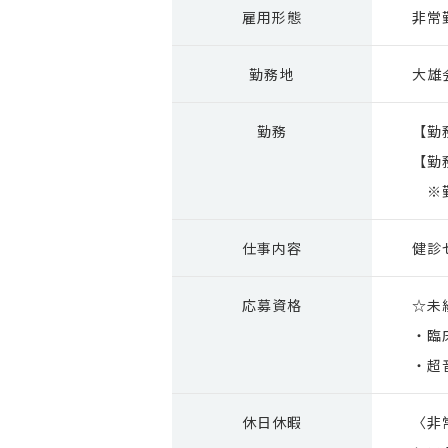
雇用形態
非常
勤務地
大雄
勤務
【勤
【勤
※勤
仕事内容
健診
応募資格
☆未
・臨
・超
休日休暇
〈非