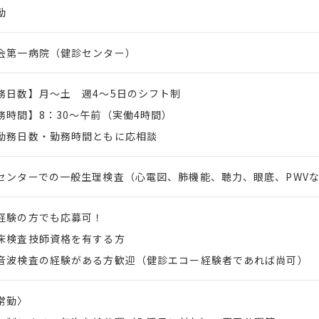
勤
会第一病院（健診センター）
務日数】月～土 週4～5日のシフト制
務時間】8：30～午前（実働4時間）
務日数・勤務時間ともに応相談
センターでの一般生理検査（心電図、肺機能、聴力、眼底、PWV
経験の方でも応募可！
床検査技師資格を有する方
音波検査の経験がある方歓迎（健診エコー経験者であれば尚可）
常勤〉