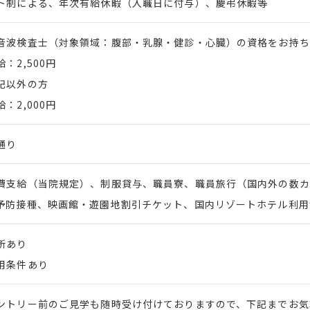
ト制による、年次有給休暇（入職日に付与）、慶弔休暇等
音波検査士（対象領域：腹部・乳腺・健診・心臓）の資格をお持ち
：2,500円
上記以外の方
：2,000円
通り
費支給（当院規定）、制服貸与、職員寮、職員旅行（国内外の数カ
予防接種、映画館・遊園地割引チケット、国内リゾートホテル利用
所あり
用条件あり
ントリー前のご見学も随時受け付けておりますので、下記までお気