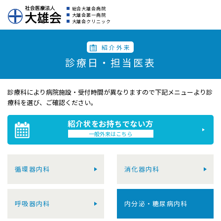
総合大雄会病院
大雄会第一病院
大雄会クリニック
紹介外来
診療日・担当医表
診療科により病院施設・受付時間が異なりますので
下記メニューより診
療科を選び、ご確認ください。
紹介状をお持ちでない方
一般外来はこちら
循環器内科
消化器内科
呼吸器内科
内分泌・糖尿病内科