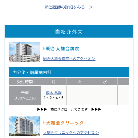
担当医師の詳細をみる ＞
紹介外来
総合大雄会病院
総合大雄会病院へのアクセス ＞
内分泌・糖尿病内科
受付時間
月
火
水
木
午前
橋本 昌哉
8:30〜11:30
1・2・4・5
▶▶▶︎ 横にスクロールできます ▶▶▶
大雄会クリニック
大雄会クリニックへのアクセス ＞