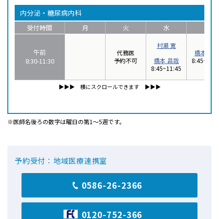
内分泌・糖尿病内科
受付時間
月
火
水
木
村瀬 寛
午前
代務医
橋本 昌
8:30-11:30
予約不可
橋本 昌哉
8:45~11:4
8:45~11:45
▶▶▶︎ 横にスクロールできます ▶▶▶
※医師名後ろの数字は曜日の第1〜5週です。
予約受付：地域医療連携室
0586-26-2366
0120-752-366