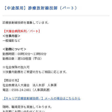
【中途採用】診療放射線技師（パート）
診療放射線技師を募集しています。
【大雄会病院系列／パート】
＜仕事内容＞
一般撮影など
＜勤務について＞
勤務時間：08時30分～13時00分
勤務日数：週5日程度（平日）
※社会保険の加入可
※扶養内勤務をご希望の方もご相談に応じます。
【問合せ先】
社会医療法人大雄会 法人本部 人事課
電話：0586-24-2481（人事課直通）
【キャリア診療放射線技師／】メールの場合はこちらから
随時、職場見学も実施しております。
お気軽にお問い合わせください。