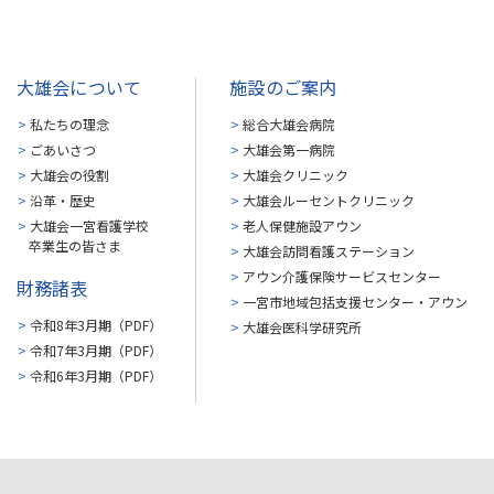
大雄会について
施設のご案内
私たちの理念
総合大雄会病院
ごあいさつ
大雄会第一病院
大雄会の役割
大雄会クリニック
沿革・歴史
大雄会ルーセントクリニック
大雄会一宮看護学校
老人保健施設アウン
卒業生の皆さま
大雄会訪問看護ステーション
アウン介護保険サービスセンター
財務諸表
一宮市地域包括支援センター・アウン
令和8年3月期（PDF）
大雄会医科学研究所
令和7年3月期（PDF）
令和6年3月期（PDF）