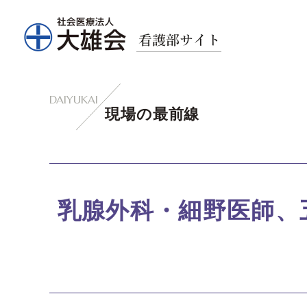
グ
本
ロ
フ
ロ
文
ー
ッ
ー
へ
カ
タ
バ
ル
ー
ル
ナ
へ
ナ
ビ
現場の最前線
ビ
ゲ
ゲ
ー
ー
シ
シ
ョ
ョ
ン
乳腺外科・細野医師、
ン
へ
へ