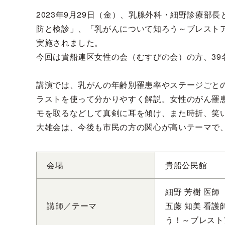
2023年9月29日（金）、乳腺外科・細野診療部
防と検診」、「乳がんについて知ろう～ブレスト
実施されました。
今回は貴船連区女性の会（むすびの会）の方、39
講演では、乳がんの年齢別罹患率やステージごと
ラストを使って分かりやすく解説。女性のがん罹
モを取るなどして真剣に耳を傾け、また時折、笑
大雄会は、今後も市民の方の関心が高いテーマで
会場
貴船公民館
細野 芳樹 医
講師／テーマ
五藤 知美 看
う！～ブレスト