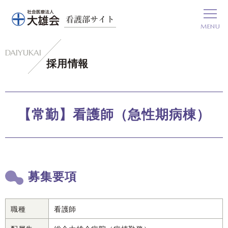
グ
本
ロ
フ
ロ
文
ー
ッ
MENU
ー
へ
カ
タ
バ
ル
ー
ル
ナ
へ
採用情報
ナ
ビ
ビ
ゲ
ゲ
ー
【常勤】看護師（急性期病棟）
ー
シ
シ
ョ
ョ
ン
ン
へ
募集要項
へ
職種
看護師