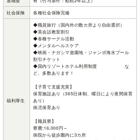
退職金
有（付与条件：勤続2年以上）
社会保険
各種社会保険完備
◆職員旅行（国内外の数カ所より自由選択）
◆英会話教室割引
◆各種サークル活動
◆メンタルヘルスケア
◆映画・ナガシマ遊園地・ジャンボ海水プール
割引チケット
◆国内リゾートホテル利用制度 な
ど、多数あります！
【子育て支援充実】
保育施設あり（365日体制、曜日により夜間保育
福利厚生
あり）
病児保育あり
【職員寮】
寮費:16,000円～
病院から徒歩圏内に3カ所