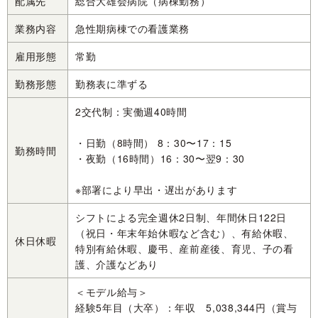
配属先
総合大雄会病院（病棟勤務）
業務内容
急性期病棟での看護業務
雇用形態
常勤
勤務形態
勤務表に準ずる
2交代制：実働週40時間
・日勤（8時間） 8：30〜17：15
勤務時間
・夜勤（16時間）16：30〜翌9：30
※部署により早出・遅出があります
シフトによる完全週休2日制、年間休日122日
（祝日・年末年始休暇など含む）、有給休暇、
休日休暇
特別有給休暇、慶弔、産前産後、育児、子の看
護、介護などあり
＜モデル給与＞
経験5年目（大卒）：年収 5,038,344円（賞与