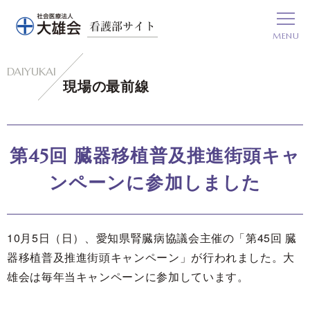
グ
本
ロ
フ
ロ
文
ー
ッ
MENU
ー
へ
カ
タ
バ
ル
ー
ル
ナ
へ
現場の最前線
ナ
ビ
ビ
ゲ
ゲ
ー
第45回 臓器移植普及推進街頭キャ
ー
シ
ンペーンに参加しました
シ
ョ
ョ
ン
ン
へ
10月5日（日）、愛知県腎臓病協議会主催の「第45回 臓
へ
器移植普及推進街頭キャンペーン」が行われました。大
雄会は毎年当キャンペーンに参加しています。